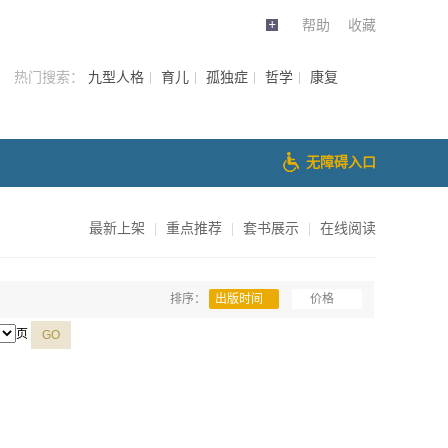
帮助
收藏
热门搜索：
九型人格
育儿
孤独症
哲学
康复
无障碍入口
最新上架
|
重点推荐
|
套书展示
|
在线阅读
排序：
出版时间
价格
页
GO