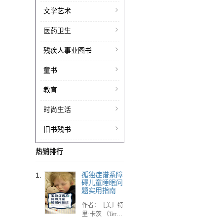
文学艺术
医药卫生
残疾人事业图书
童书
教育
时尚生活
旧书残书
热销排行
1.
孤独症谱系障
碍儿童睡眠问
题实用指南
作者：［美］特
里·卡茨 （Terry