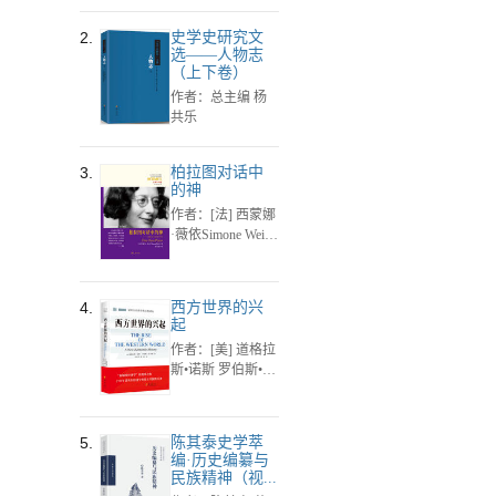
Katz），（美）
贝丝·马洛（Bet
2.
史学史研究文
h Malow）
选——人物志
（上下卷）
作者：总主编 杨
共乐
3.
柏拉图对话中
的神
作者：[法] 西蒙娜
·薇依Simone Weil
著
4.
西方世界的兴
起
作者：[美] 道格拉
斯•诺斯 罗伯斯•托
马斯 著
5.
陈其泰史学萃
编·历史编纂与
民族精神（视...