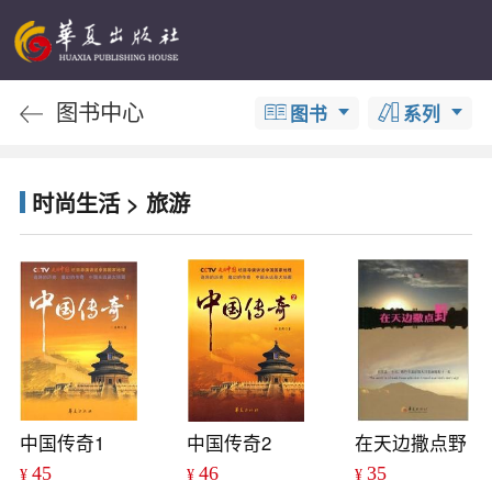
图书中心
图书
系列
时尚生活 > 旅游
中国传奇1
中国传奇2
在天边撒点野
45
46
35
¥
¥
¥