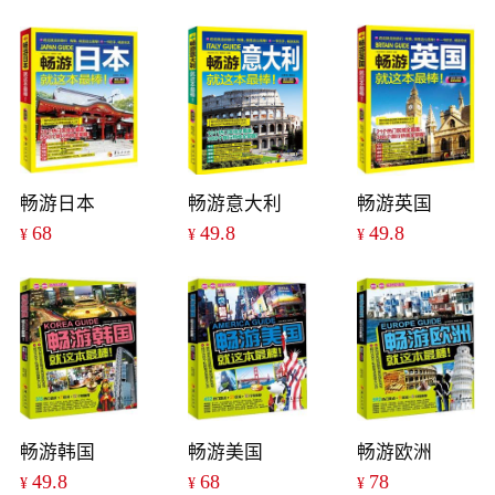
畅游日本
畅游意大利
畅游英国
68
49.8
49.8
¥
¥
¥
畅游韩国
畅游美国
畅游欧洲
49.8
68
78
¥
¥
¥