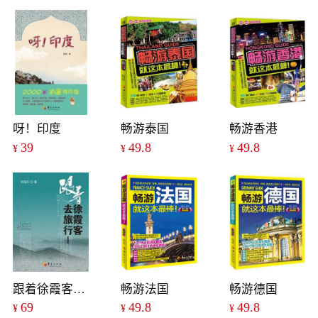
呀！印度
畅游泰国
畅游香港
39
49.8
49.8
¥
¥
¥
跟着徐霞客去旅行I
畅游法国
畅游德国
69
49.8
49.8
¥
¥
¥