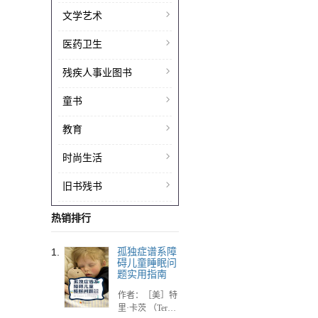
文学艺术
医药卫生
残疾人事业图书
童书
教育
时尚生活
旧书残书
热销排行
1.
孤独症谱系障
碍儿童睡眠问
题实用指南
作者：［美］特
里·卡茨 （Terry