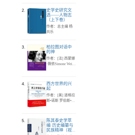
Katz），（美）
贝丝·马洛（Bet
2.
史学史研究文
h Malow）
选——人物志
（上下卷）
作者：总主编 杨
共乐
3.
柏拉图对话中
的神
作者：[法] 西蒙娜
·薇依Simone Weil
著
4.
西方世界的兴
起
作者：[美] 道格拉
斯•诺斯 罗伯斯•托
马斯 著
5.
陈其泰史学萃
编·历史编纂与
民族精神（视...