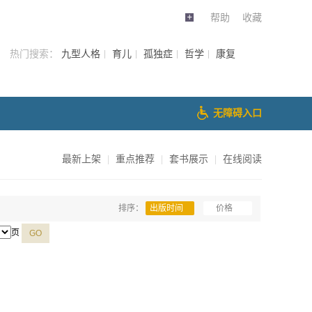
帮助
收藏
热门搜索：
九型人格
育儿
孤独症
哲学
康复
无障碍入口
最新上架
|
重点推荐
|
套书展示
|
在线阅读
排序：
出版时间
价格
页
GO