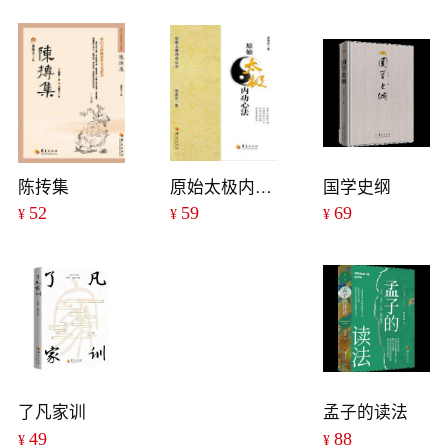
陈抟集
原始太极内功心法
国学史纲
52
59
69
¥
¥
¥
了凡家训
孟子的读法
49
88
¥
¥