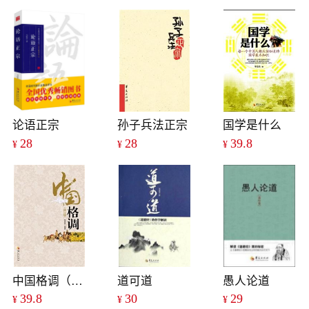
论语正宗
孙子兵法正宗
国学是什么
28
28
39.8
¥
¥
¥
中国格调（修订版）
道可道
愚人论道
39.8
30
29
¥
¥
¥