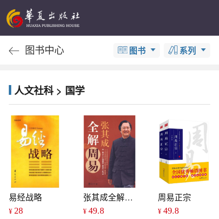
图书中心
图书
系列
人文社科 > 国学
易经战略
张其成全解周易
周易正宗
28
49.8
49.8
¥
¥
¥