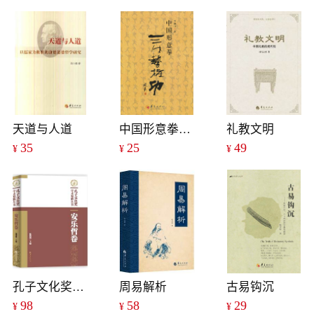
天道与人道
中国形意拳三体势桩功
礼教文明
35
25
49
¥
¥
¥
孔子文化奖学术精粹丛书·安乐哲卷
周易解析
古易钩沉
98
58
29
¥
¥
¥