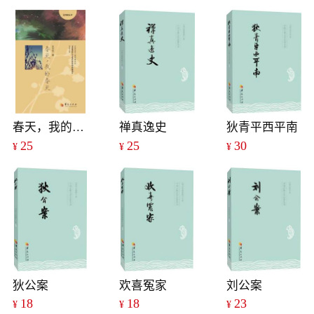
春天，我的春天
禅真逸史
狄青平西平南
25
25
30
¥
¥
¥
狄公案
欢喜冤家
刘公案
18
18
23
¥
¥
¥