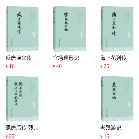
反唐演义传
官场现形记
海上花列传
16
46
25
¥
¥
¥
混唐后传 残唐五代史演义
老残游记
22
16
¥
¥