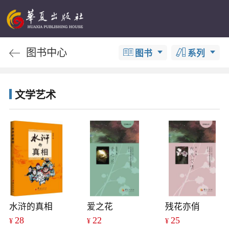
图书中心
图书
系列
文学艺术
水浒的真相
爱之花
残花亦俏
28
22
25
¥
¥
¥