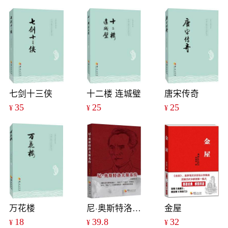
七剑十三侠
十二楼 连城璧
唐宋传奇
35
25
25
¥
¥
¥
万花楼
尼·奥斯特洛夫斯基传
金屋
18
39.8
32
¥
¥
¥