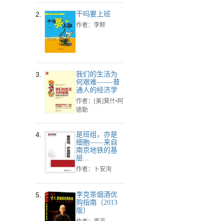
2.
干吗要上班
作者：李鲆
3.
我们的生活为
何艰难-——普
通人的经济学
作者：[美]莫什•阿
德勒
4.
是班组，亦是
细胞——来自
南京地铁的基
层...
作者：卜安洵
5.
李克茶烟酒优
购指南（2013
版）