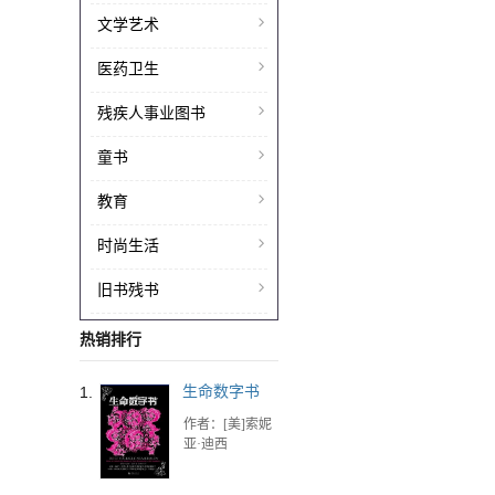
文学艺术
医药卫生
残疾人事业图书
童书
教育
时尚生活
旧书残书
热销排行
1.
生命数字书
作者：[美]索妮
亚·迪西