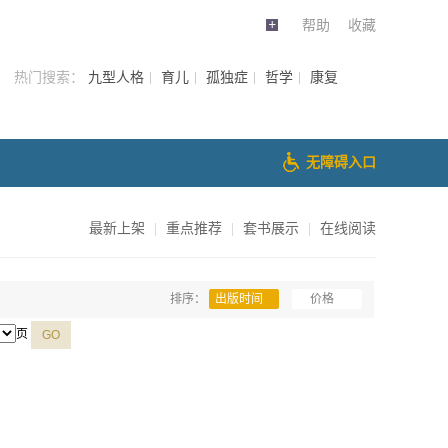
帮助
收藏
热门搜索：
九型人格
育儿
孤独症
哲学
康复
无障碍入口
最新上架
|
重点推荐
|
套书展示
|
在线阅读
排序：
出版时间
价格
页
GO