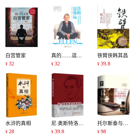
白宫管家
真的……逗你玩
铁臂侠韩其昌
32
32
39.8
¥
¥
¥
水浒的真相
尼·奥斯特洛夫斯基传
托尔斯泰与陀思妥耶夫斯基（精装本）
28
39.8
98
¥
¥
¥