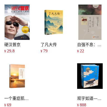
硬汉普京
了凡大传
自强不息：不要放弃你的梦想（加拿大轮椅马拉松世界冠军环球旅行的故事）
29.8
79
22
¥
¥
¥
一个重症肌无力患者的自述
观字如道——青羊宫碑刻匾额楹联赏析
69
888
¥
¥