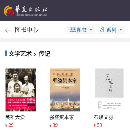
图书中心
图书
系列
文学艺术 > 传记
英雄大爱
强盗资本家
石峻文脉
29
39
59
¥
¥
¥