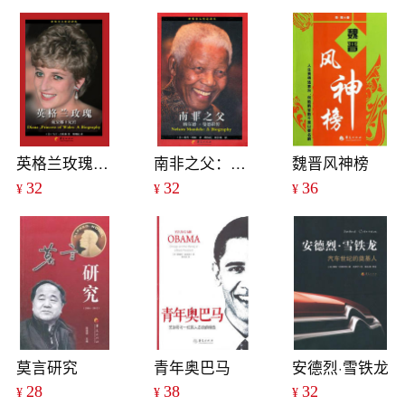
英格兰玫瑰——戴安娜王妃传
南非之父：纳尔逊·曼德拉传
魏晋风神榜
32
32
36
¥
¥
¥
莫言研究
青年奥巴马
安德烈·雪铁龙
28
38
32
¥
¥
¥