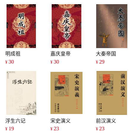
明成祖
嘉庆皇帝
大秦帝国
30
30
29
¥
¥
¥
浮生六记
宋史演义
前汉演义
19
23
23
¥
¥
¥