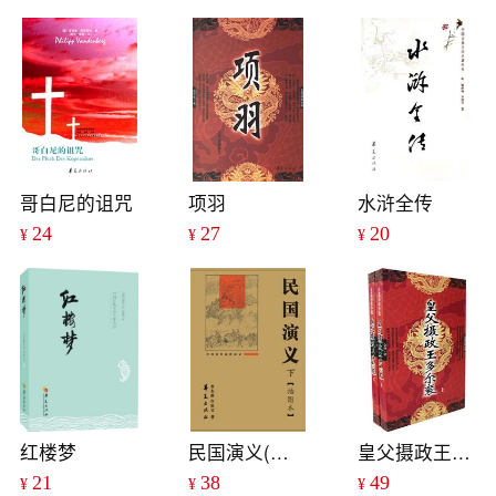
哥白尼的诅咒
项羽
水浒全传
24
27
20
¥
¥
¥
红楼梦
民国演义(上.下)
皇父摄政王多尔衮
21
38
49
¥
¥
¥