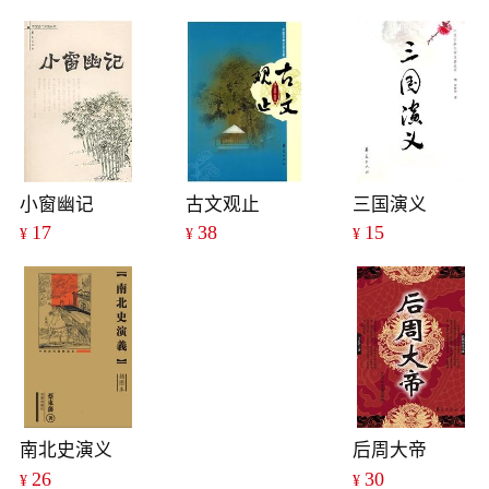
小窗幽记
古文观止
三国演义
17
38
15
¥
¥
¥
南北史演义
后周大帝
26
30
¥
¥