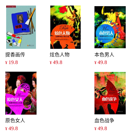
提香画传
炫色人物
本色男人
19.8
49.8
49.8
¥
¥
¥
原色女人
血色战争
49.8
49.8
¥
¥