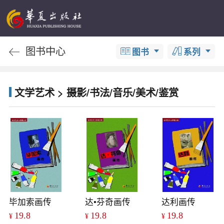
图书中心
图书
系列
文学艺术 > 摄影/书法/音乐/美术/鉴赏
毕加索画传
达•芬奇画传
达利画传
19.8
19.8
19.8
¥
¥
¥