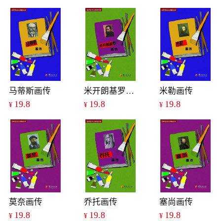
马蒂斯画传
米开朗基罗画传
米勒画传
19.8
19.8
19.8
¥
¥
¥
莫奈画传
乔托画传
塞尚画传
19.8
19.8
19.8
¥
¥
¥