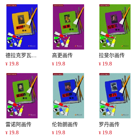
德拉克罗瓦画传
高更画传
拉斐尔画传
19.8
19.8
19.8
¥
¥
¥
雷诺阿画传
伦勃朗画传
罗丹画传
19.8
19.8
19.8
¥
¥
¥