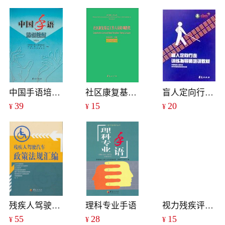
中国手语培训教材(试用)
社区康复基层工作人员培训教程
盲人定向行走训练指导师培训教材
39
15
20
¥
¥
¥
残疾人驾驶汽车政策法规汇编
理科专业手语
视力残疾评定手册
55
28
15
¥
¥
¥