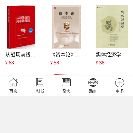
从战场前线到市场前线
《资本论》选读和简论
实体经济学
68
58
38
¥
¥
¥
首页
图书
杂志
新闻
更多
国产阿米巴
不销而销
华尔街与华盛顿之战
36
36
68
¥
¥
¥