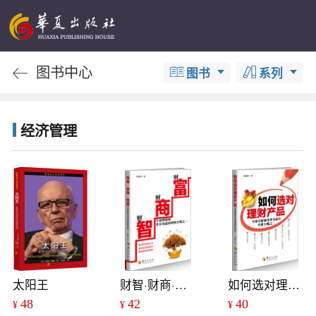
图书中心
图书
系列
经济管理
太阳王
财智·财商·财富
如何选对理财产品
48
42
40
¥
¥
¥