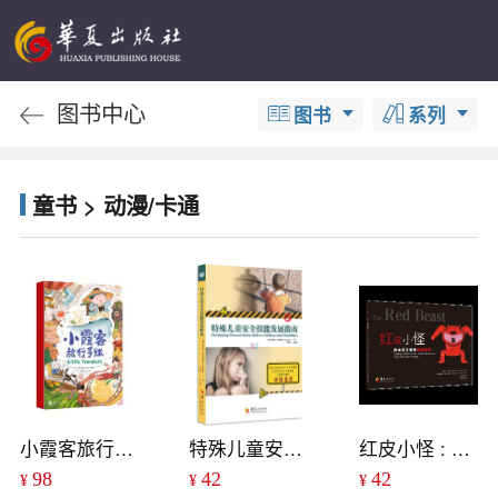
图书中心
图书
系列
童书 > 动漫/卡通
小霞客旅行手账
特殊儿童安全技能发展指南
红皮小怪 : 教会孩子管理愤怒情绪
98
42
42
¥
¥
¥