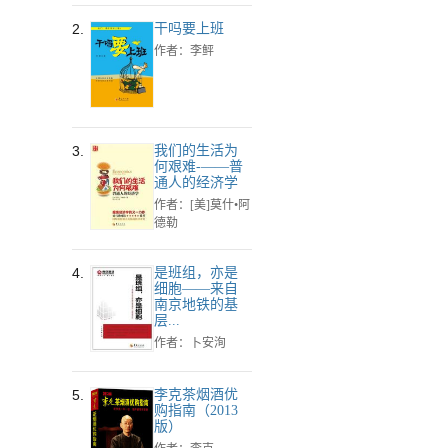
2.
干吗要上班
作者：李鲆
3.
我们的生活为
何艰难-——普
通人的经济学
作者：[美]莫什•阿
德勒
4.
是班组，亦是
细胞——来自
南京地铁的基
层...
作者：卜安洵
5.
李克茶烟酒优
购指南（2013
版）