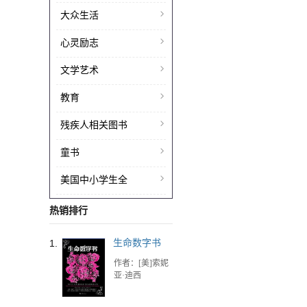
大众生活
心灵励志
文学艺术
教育
残疾人相关图书
童书
美国中小学生全
热销排行
1.
生命数字书
作者：[美]索妮
亚·迪西