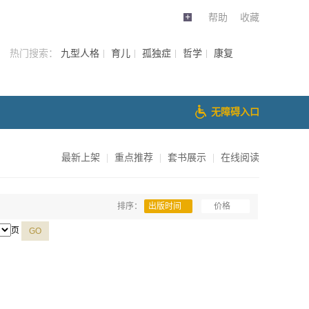
帮助
收藏
热门搜索：
九型人格
育儿
孤独症
哲学
康复
无障碍入口
最新上架
|
重点推荐
|
套书展示
|
在线阅读
排序：
出版时间
价格
页
GO