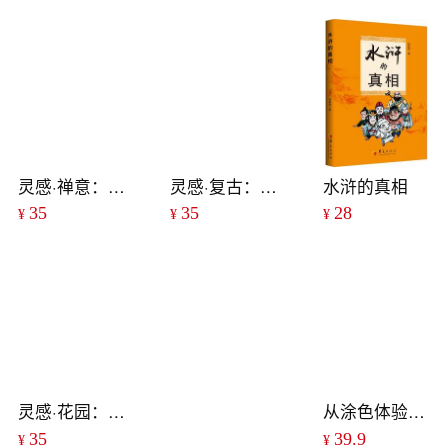
灵感·禅意：50款曼陀罗图案减压涂绘本
灵感·复古：50款复古图案减压涂绘本
水浒的真相
35
35
28
¥
¥
¥
灵感·花园：50款花园图案减压涂绘本
从涂色体验自然风情：丛林探险
35
39.9
¥
¥