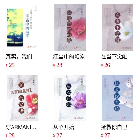
其实，我们都只是宇宙中的泡沫
红尘中的幻象
在当下觉醒
25
28
26
¥
¥
¥
穿ARMANI的觉者
从心开始
拯救你自己
28
27
27
¥
¥
¥