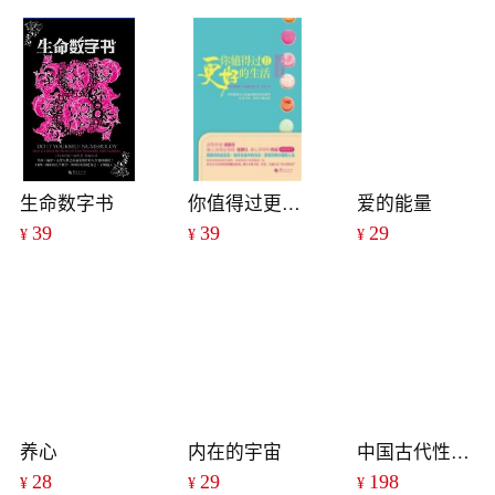
生命数字书
你值得过更好的生活Ⅱ
爱的能量
39
39
29
¥
¥
¥
养心
内在的宇宙
中国古代性学报告（增补版）（精装）
28
29
198
¥
¥
¥