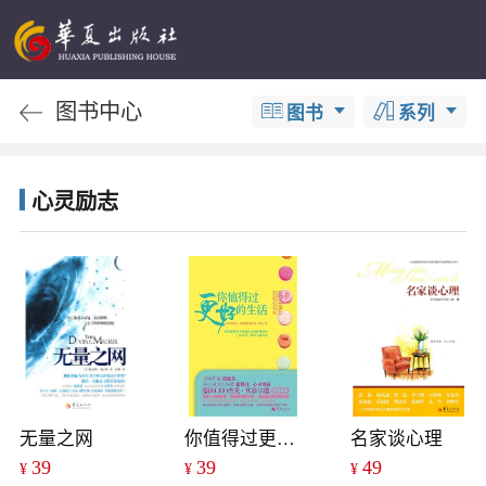
图书中心
图书
系列
心灵励志
无量之网
你值得过更好的生活
名家谈心理
39
39
49
¥
¥
¥