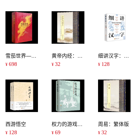
雪茄世界——指南、传奇与开拓之旅
黄帝内经：选（繁体版）
细讲汉字：常用汉字构件解析10000例
698
32
128
¥
¥
¥
西游悟空
权力的游戏：西汉开国及君臣博弈
周易：繁体版
128
69
32
¥
¥
¥