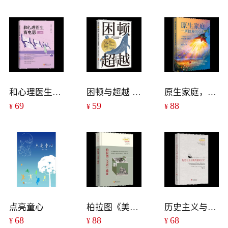
和心理医生看电影.女性篇
困顿与超越 : 心理学家的逆境人生与智慧指引
原生家庭，一所隐秘的学校
69
59
88
¥
¥
¥
点亮童心
柏拉图《美诺》疏证
历史主义与现代相对主义
68
88
68
¥
¥
¥