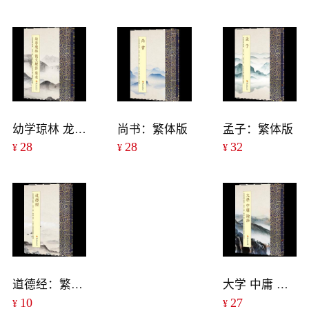
幼学琼林 龙文鞭影 蒙求：繁体版
尚书：繁体版
孟子：繁体版
28
28
32
¥
¥
¥
道德经：繁体版
大学 中庸 论语：繁体版
10
27
¥
¥